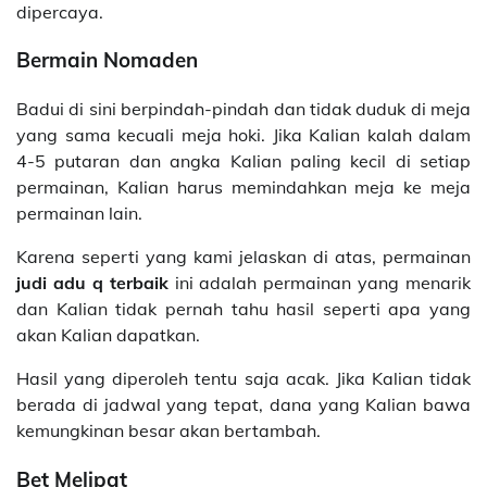
dipercaya.
Bermain Nomaden
Badui di sini berpindah-pindah dan tidak duduk di meja
yang sama kecuali meja hoki. Jika Kalian kalah dalam
4-5 putaran dan angka Kalian paling kecil di setiap
permainan, Kalian harus memindahkan meja ke meja
permainan lain.
Karena seperti yang kami jelaskan di atas, permainan
judi adu q terbaik
ini adalah permainan yang menarik
dan Kalian tidak pernah tahu hasil seperti apa yang
akan Kalian dapatkan.
Hasil yang diperoleh tentu saja acak. Jika Kalian tidak
berada di jadwal yang tepat, dana yang Kalian bawa
kemungkinan besar akan bertambah.
Bet Melipat