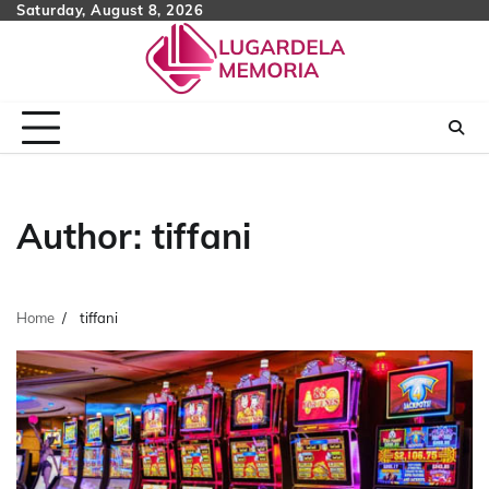
Skip
Saturday, August 8, 2026
to
content
Author:
tiffani
Home
tiffani