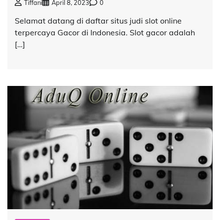
Tiffani
April 8, 2023
0
Selamat datang di daftar situs judi slot online
terpercaya Gacor di Indonesia. Slot gacor adalah
[…]