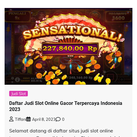
Judi Slot
Daftar Judi Slot Online Gacor Terpercaya Indonesia
2023
Tiffani
April 8, 2023
0
Selamat datang di daftar situs judi slot online