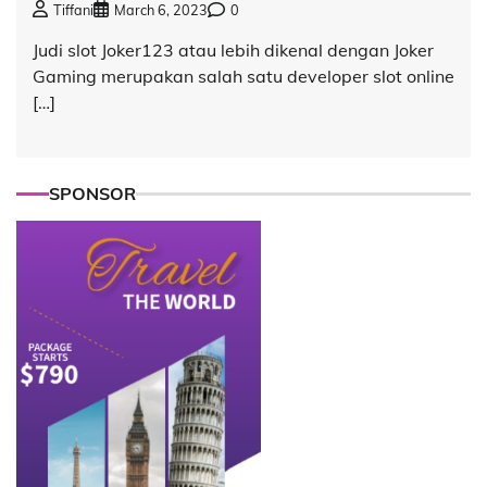
Tiffani
March 6, 2023
0
Judi slot Joker123 atau lebih dikenal dengan Joker
Gaming merupakan salah satu developer slot online
[…]
SPONSOR