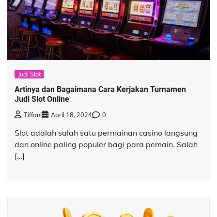
Judi Slot
Artinya dan Bagaimana Cara Kerjakan Turnamen
Judi Slot Online
Tiffani
April 18, 2024
0
Slot adalah salah satu permainan casino langsung
dan online paling populer bagi para pemain. Salah
[…]