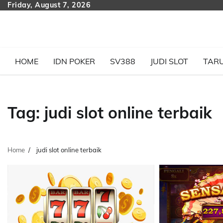
Skip
Friday, August 7, 2026
to
content
HOME
IDN POKER
SV388
JUDI SLOT
TAR
Tag:
judi slot online terbaik
Home
judi slot online terbaik