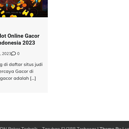
lot Online Gacor
ndonesia 2023
8, 2023
0
di daftar situs judi
percaya Gacor di
 gacor adalah […]
IDN Poker Terbaik – Taruhan SV388 Terbesar
| Theme By
Lu