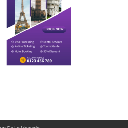
gar De La Memoria
.