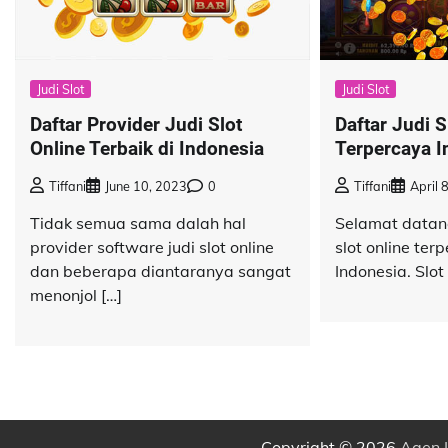
Judi Slot
Judi Slot
Daftar Provider Judi Slot
Daftar Judi S
Online Terbaik di Indonesia
Terpercaya I
Tiffani
June 10, 2023
0
Tiffani
April 
Tidak semua sama dalah hal
Selamat datang 
provider software judi slot online
slot online ter
dan beberapa diantaranya sangat
Indonesia. Slot
menonjol […]
Copyright © 2026
Agen 