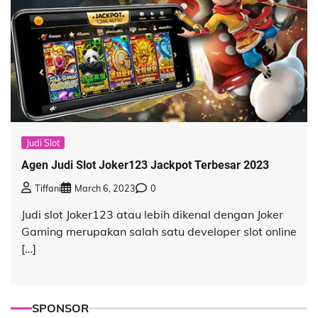
Judi Slot
Agen Judi Slot Joker123 Jackpot Terbesar 2023
Tiffani
March 6, 2023
0
Judi slot Joker123 atau lebih dikenal dengan Joker
Gaming merupakan salah satu developer slot online
[…]
SPONSOR